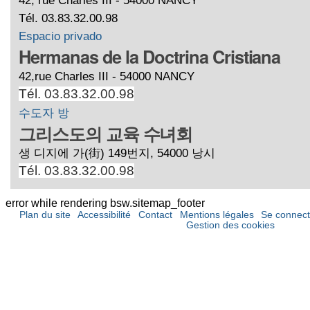
Tél. 03.83.32.00.98
Espacio privado
Hermanas de la Doctrina Cristiana
42,rue Charles III - 54000 NANCY
Tél. 03.83.32.00.98
수도자 방
그리스도의 교육 수녀회
생 디지에 가(街) 149번지, 54000 낭시
Tél. 03.83.32.00.98
error while rendering bsw.sitemap_footer
Plan du site
Accessibilité
Contact
Mentions légales
Se connect
Gestion des cookies