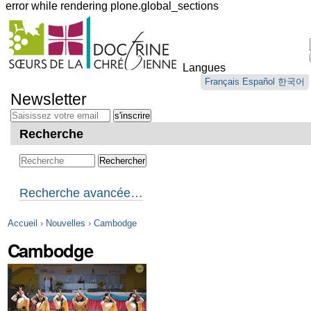
error while rendering plone.global_sections
Outils
personnels
Langues
Aller
Français
Español
한국어
au
Newsletter
contenu.
|
Aller
Recherche
à
la
navigation
Recherche avancée…
Accueil
›
Nouvelles
›
Cambodge
Cambodge