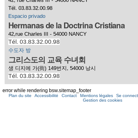
Tél. 03.83.32.00.98
Espacio privado
Hermanas de la Doctrina Cristiana
42,rue Charles III - 54000 NANCY
Tél. 03.83.32.00.98
수도자 방
그리스도의 교육 수녀회
생 디지에 가(街) 149번지, 54000 낭시
Tél. 03.83.32.00.98
error while rendering bsw.sitemap_footer
Plan du site
Accessibilité
Contact
Mentions légales
Se connect
Gestion des cookies