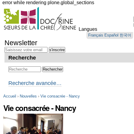
error while rendering plone.global_sections
Outils
personnels
Langues
Aller
Français
Español
한국어
au
Newsletter
contenu.
|
Aller
Recherche
à
la
navigation
Recherche avancée…
Accueil
›
Nouvelles
›
Vie consacrée - Nancy
Vie consacrée - Nancy