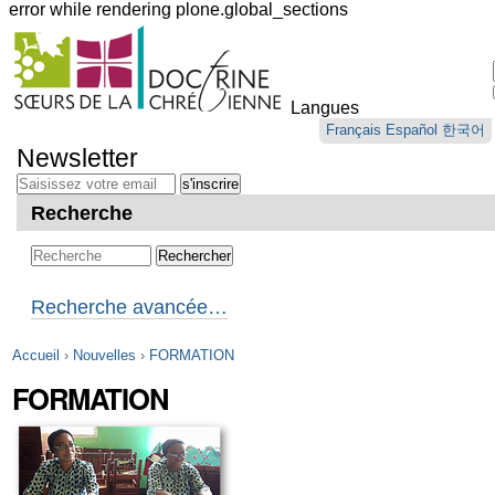
error while rendering plone.global_sections
Outils
personnels
Langues
Aller
Français
Español
한국어
au
Newsletter
contenu.
|
Aller
Recherche
à
la
navigation
Recherche avancée…
Accueil
›
Nouvelles
›
FORMATION
FORMATION