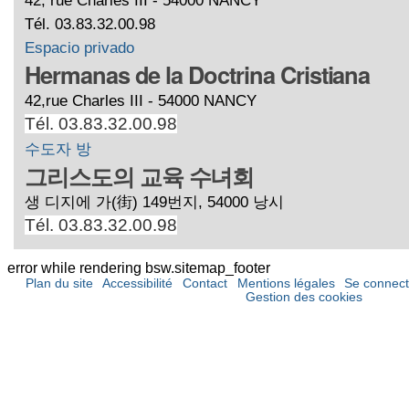
Tél. 03.83.32.00.98
Espacio privado
Hermanas de la Doctrina Cristiana
42,rue Charles III - 54000 NANCY
Tél. 03.83.32.00.98
수도자 방
그리스도의 교육 수녀회
생 디지에 가(街) 149번지, 54000 낭시
Tél. 03.83.32.00.98
error while rendering bsw.sitemap_footer
Plan du site
Accessibilité
Contact
Mentions légales
Se connect
Gestion des cookies