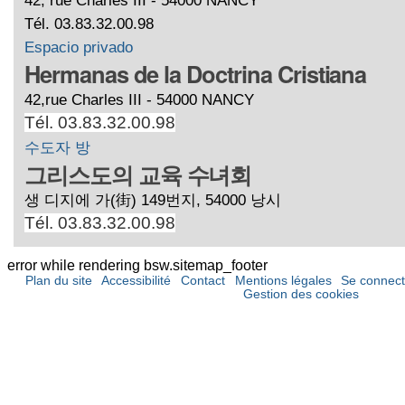
Tél. 03.83.32.00.98
Espacio privado
Hermanas de la Doctrina Cristiana
42,rue Charles III - 54000 NANCY
Tél. 03.83.32.00.98
수도자 방
그리스도의 교육 수녀회
생 디지에 가(街) 149번지, 54000 낭시
Tél. 03.83.32.00.98
error while rendering bsw.sitemap_footer
Plan du site
Accessibilité
Contact
Mentions légales
Se connect
Gestion des cookies