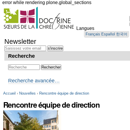
error while rendering plone.global_sections
Outils
personnels
Langues
Aller
Français
Español
한국어
au
Newsletter
contenu.
|
Aller
Recherche
à
la
navigation
Recherche avancée…
Accueil
›
Nouvelles
›
Rencontre équipe de direction
Rencontre équipe de direction