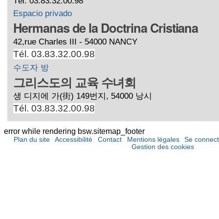
Tél. 03.83.32.00.98
Espacio privado
Hermanas de la Doctrina Cristiana
42,rue Charles III - 54000 NANCY
Tél. 03.83.32.00.98
수도자 방
그리스도의 교육 수녀회
생 디지에 가(街) 149번지, 54000 낭시
Tél. 03.83.32.00.98
error while rendering bsw.sitemap_footer
Plan du site
Accessibilité
Contact
Mentions légales
Se connect
Gestion des cookies