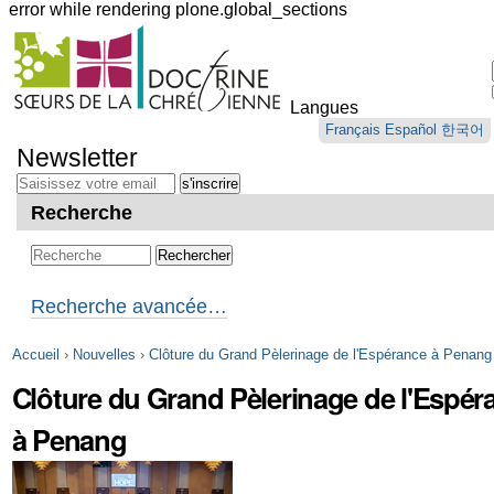
error while rendering plone.global_sections
Outils
personnels
Langues
Aller
Français
Español
한국어
au
Newsletter
contenu.
|
Aller
Recherche
à
la
navigation
Recherche avancée…
Accueil
›
Nouvelles
›
Clôture du Grand Pèlerinage de l'Espérance à Penang
Clôture du Grand Pèlerinage de l'Espér
à Penang