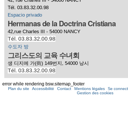
Tél. 03.83.32.00.98
Espacio privado
Hermanas de la Doctrina Cristiana
42,rue Charles III - 54000 NANCY
Tél. 03.83.32.00.98
수도자 방
그리스도의 교육 수녀회
생 디지에 가(街) 149번지, 54000 낭시
Tél. 03.83.32.00.98
error while rendering bsw.sitemap_footer
Plan du site
Accessibilité
Contact
Mentions légales
Se connect
Gestion des cookies