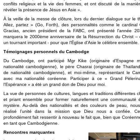
conflits religieux et la vie des femmes, et ont discuté de la maniè
révéler la présence de Jésus en Asie ».
À la veille de la messe de clôture, lors du dernier dialogue sur le
Allez, partez » (Go, Forth), des personnalités comme le cardinal
Gracias, ancien président de la FABC, ont présenté l'année 20
marquera le 2000ème anniversaire de la Résurrection du Christ 
un tournant important - pour que l'Église d'Asie le célèbre ensemble.
Témoignages personnels du Cambodge
Du Cambodge, ont participé Mgr Kike (originaire d'Espagne 
nationalité cambodgienne), le père Chasrai (originaire de Thaïlan
de nationalité cambodgienne), et moi-même, représentant le C
avec ma nationalité coréenne. Participer à ce « Grand Pèleri
l'Espérance » a été un grand don de Dieu pour moi.
La vue de personnes de cultures, langues et traditions différentes 
et priant ensemble pour former naturellement une communauté é
mystère. Au-delà des nationalités et des couleurs de peau, nou
réalisé l’unité dans la mission que Dieu nous a confiée. C
profondément fait ressentir à nouveau le fait que, bien que Coréenne
en tant que Cambodgienne.
Rencontres marquantes