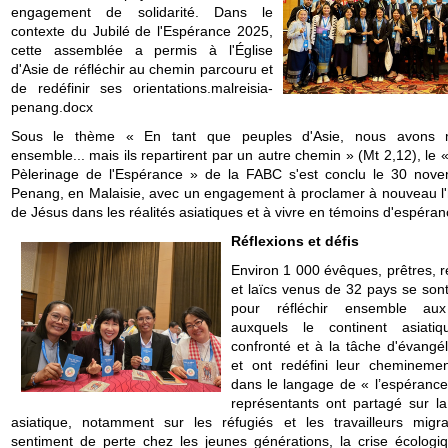
engagement de solidarité. Dans le
contexte du Jubilé de l'Espérance 2025,
cette assemblée a permis à l'Église
d'Asie de réfléchir au chemin parcouru et
de redéfinir ses orientations.malreisia-
penang.docx
Sous le thème « En tant que peuples d'Asie, nous avons 
ensemble... mais ils repartirent par un autre chemin » (Mt 2,12), le
Pèlerinage de l'Espérance » de la FABC s'est conclu le 30 nov
Penang, en Malaisie, avec un engagement à proclamer à nouveau l'h
de Jésus dans les réalités asiatiques et à vivre en témoins d'espéran
Réflexions et défis
Environ 1 000 évêques, prêtres, r
et laïcs venus de 32 pays se sont
pour réfléchir ensemble aux
auxquels le continent asiati
confronté et à la tâche d'évangél
et ont redéfini leur cheminemen
dans le langage de « l’espérance
représentants ont partagé sur la 
asiatique, notamment sur les réfugiés et les travailleurs migra
sentiment de perte chez les jeunes générations, la crise écologiq