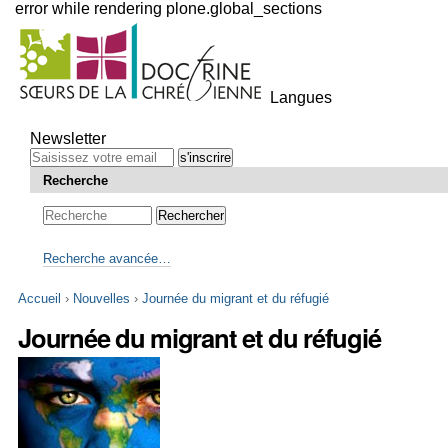
error while rendering plone.global_sections
Outils
personnels
Langues
Aller
au
Newsletter
contenu.
|
Recherche
Aller
à
la
navigation
Recherche avancée…
Accueil
›
Nouvelles
›
Journée du migrant et du réfugié
Journée du migrant et du réfugié