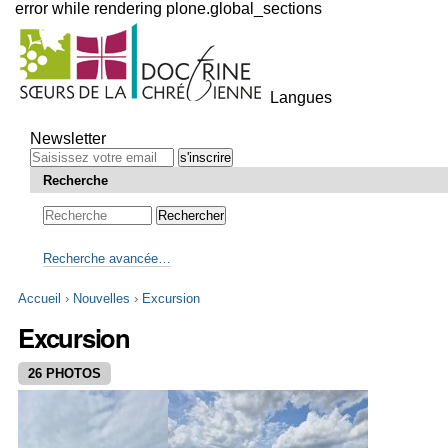
error while rendering plone.global_sections
Outils
personnels
Langues
Aller
au
Newsletter
contenu.
|
Recherche
Aller
à
la
navigation
Recherche avancée…
Accueil
›
Nouvelles
›
Excursion
Excursion
26 PHOTOS