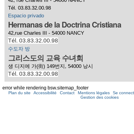
Tél. 03.83.32.00.98
Espacio privado
Hermanas de la Doctrina Cristiana
42,rue Charles III - 54000 NANCY
Tél. 03.83.32.00.98
수도자 방
그리스도의 교육 수녀회
생 디지에 가(街) 149번지, 54000 낭시
Tél. 03.83.32.00.98
error while rendering bsw.sitemap_footer
Plan du site
Accessibilité
Contact
Mentions légales
Se connect
Gestion des cookies