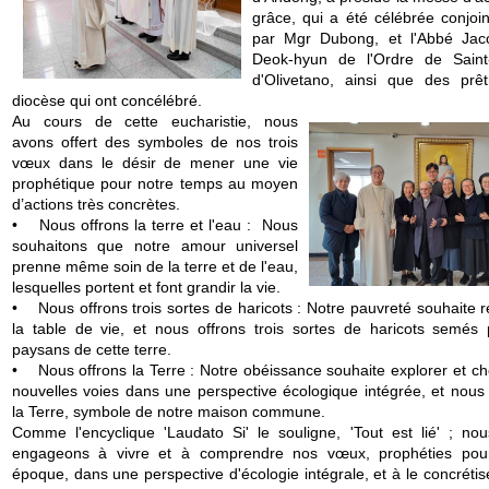
grâce, qui a été célébrée conjoi
par Mgr Dubong, et l'Abbé Ja
Deok-hyun de l'Ordre de Saint
d'Olivetano, ainsi que des prê
diocèse qui ont concélébré.
Au cours de cette eucharistie, nous
avons offert des symboles de nos trois
vœux dans le désir de mener une vie
prophétique pour notre temps au moyen
d’actions très concrètes.
• Nous offrons la terre et l'eau : Nous
souhaitons que notre amour universel
prenne même soin de la terre et de l'eau,
lesquelles portent et font grandir la vie.
• Nous offrons trois sortes de haricots : Notre pauvreté souhaite re
la table de vie, et nous offrons trois sortes de haricots semés 
paysans de cette terre.
• Nous offrons la Terre : Notre obéissance souhaite explorer et cho
nouvelles voies dans une perspective écologique intégrée, et nous 
la Terre, symbole de notre maison commune.
Comme l'encyclique 'Laudato Si' le souligne, 'Tout est lié' ; no
engageons à vivre et à comprendre nos vœux, prophéties pou
époque, dans une perspective d'écologie intégrale, et à le concréti