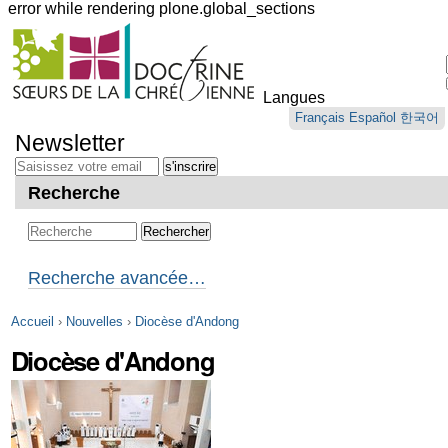
error while rendering plone.global_sections
Outils
personnels
Langues
Aller
Français
Español
한국어
au
Newsletter
contenu.
|
Aller
Recherche
à
la
navigation
Recherche avancée…
Accueil
›
Nouvelles
›
Diocèse d'Andong
Diocèse d'Andong