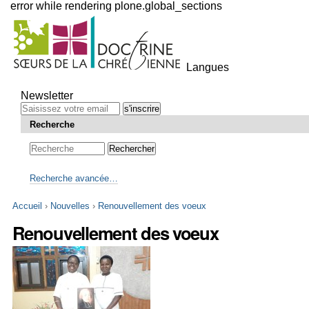
error while rendering plone.global_sections
Outils
personnels
Langues
Aller
au
Newsletter
contenu.
|
Recherche
Aller
à
la
navigation
Recherche avancée…
Accueil
›
Nouvelles
›
Renouvellement des voeux
Renouvellement des voeux