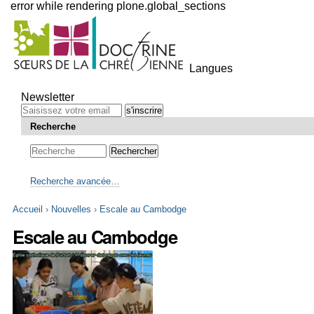
error while rendering plone.global_sections
Outils
personnels
Langues
Aller
au
Newsletter
contenu.
|
Recherche
Aller
à
la
navigation
Recherche avancée…
Accueil
›
Nouvelles
›
Escale au Cambodge
Escale au Cambodge