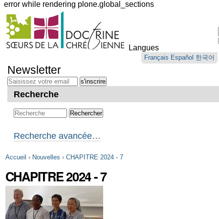
error while rendering plone.global_sections
Outils
personnels
Langues
Aller
Français
Español
한국어
au
Newsletter
contenu.
|
Aller
Recherche
à
la
navigation
Recherche avancée…
Accueil
›
Nouvelles
›
CHAPITRE 2024 - 7
CHAPITRE 2024 - 7