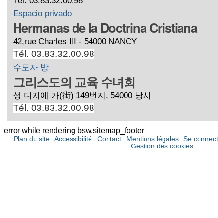
Tél. 03.83.32.00.98
Espacio privado
Hermanas de la Doctrina Cristiana
42,rue Charles III - 54000 NANCY
Tél. 03.83.32.00.98
수도자 방
그리스도의 교육 수녀회
생 디지에 가(街) 149번지, 54000 낭시
Tél. 03.83.32.00.98
error while rendering bsw.sitemap_footer
Plan du site
Accessibilité
Contact
Mentions légales
Se connect
Gestion des cookies