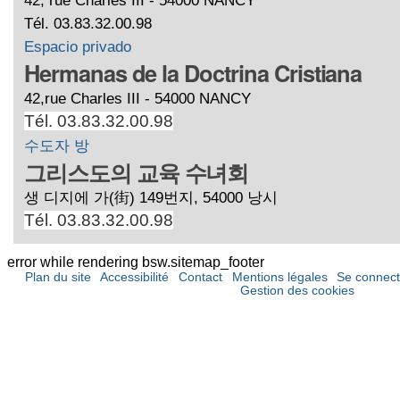
Tél. 03.83.32.00.98
Espacio privado
Hermanas de la Doctrina Cristiana
42,rue Charles III - 54000 NANCY
Tél. 03.83.32.00.98
수도자 방
그리스도의 교육 수녀회
생 디지에 가(街) 149번지, 54000 낭시
Tél. 03.83.32.00.98
error while rendering bsw.sitemap_footer
Plan du site
Accessibilité
Contact
Mentions légales
Se connect
Gestion des cookies