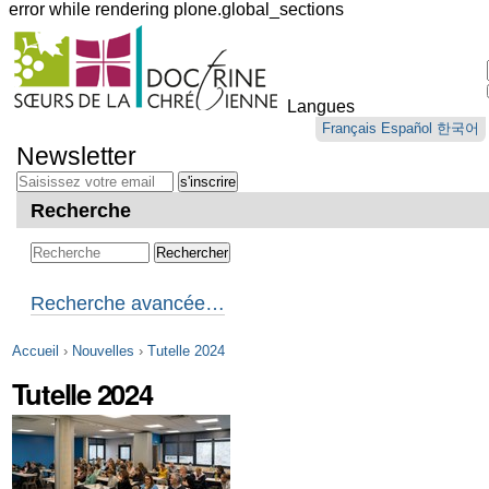
error while rendering plone.global_sections
Outils
personnels
Langues
Aller
Français
Español
한국어
au
Newsletter
contenu.
|
Aller
Recherche
à
la
navigation
Recherche avancée…
Accueil
›
Nouvelles
›
Tutelle 2024
Tutelle 2024