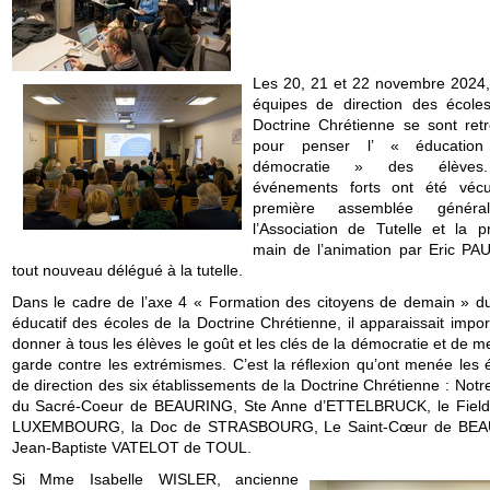
Les 20, 21 et 22 novembre 2024, 
équipes de direction des école
Doctrine Chrétienne se sont ret
pour penser l’ « éducatio
démocratie » des élèves
événements forts ont été véc
première assemblée génér
l’Association de Tutelle et la p
main de l’animation par Eric PAU
tout nouveau délégué à la tutelle.
Dans le cadre de l’axe 4 « Formation des citoyens de demain » du
éducatif des écoles de la Doctrine Chrétienne, il apparaissait impo
donner à tous les élèves le goût et les clés de la démocratie et de m
garde contre les extrémismes. C’est la réflexion qu’ont menée les 
de direction des six établissements de la Doctrine Chrétienne : Not
du Sacré-Coeur de BEAURING, Ste Anne d’ETTELBRUCK, le Fiel
LUXEMBOURG, la Doc de STRASBOURG, Le Saint-Cœur de BEA
Jean-Baptiste VATELOT de TOUL.
Si Mme Isabelle WISLER, ancienne