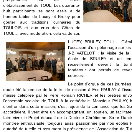
d’établissement de TOUL. Les quarante-
huit participants se sont assis à de
bonnes tables de Lucey et Bruley pour
goûter aux traditions culinaires du
TOULOIS et aux crus des Côtes de
TOUL… avec modération, cela va de soi.
LUCEY, BRULEY, TOUL… C’était
l’occasion d’un pèlerinage sur le
J-B VATELOT : la visite de la
école de BRULEY et un te
recueillement devant la to
fondateur ont permis de reve
sources.
Le point d’orgue de ces journées
doute été la remise de la lettre de mission à Eric PAULAY à l’issu
messe célébrée par le Père Romain RICHER et les prêtres env
l’ensemble scolaire de TOUL à la cathédrale. Monsieur PAULAY, 
d’entrer dans cette mission, s’est réjoui de la confiance que les S
accordaient. Il veut être un accompagnant, un soutien, un facilitat
faire vivre le Projet éducatif de la Doctrine Chrétienne. Sœur Daniè
montrée enthousiaste, toujours aussi passionnée par nos écoles (e
autorité de tutelle et assumera la présidence de l’Association de Tut