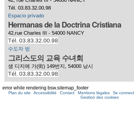
Tél. 03.83.32.00.98
Espacio privado
Hermanas de la Doctrina Cristiana
42,rue Charles III - 54000 NANCY
Tél. 03.83.32.00.98
수도자 방
그리스도의 교육 수녀회
생 디지에 가(街) 149번지, 54000 낭시
Tél. 03.83.32.00.98
error while rendering bsw.sitemap_footer
Plan du site
Accessibilité
Contact
Mentions légales
Se connect
Gestion des cookies