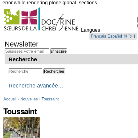
error while rendering plone.global_sections
Outils
personnels
Langues
Aller
Français
Español
한국어
au
Newsletter
contenu.
|
Aller
Recherche
à
la
navigation
Recherche avancée…
Accueil
›
Nouvelles
›
Toussaint
Toussaint