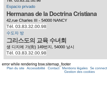
Tél. 03.83.32.00.98
Espacio privado
Hermanas de la Doctrina Cristiana
42,rue Charles III - 54000 NANCY
Tél. 03.83.32.00.98
수도자 방
그리스도의 교육 수녀회
생 디지에 가(街) 149번지, 54000 낭시
Tél. 03.83.32.00.98
error while rendering bsw.sitemap_footer
Plan du site
Accessibilité
Contact
Mentions légales
Se connect
Gestion des cookies