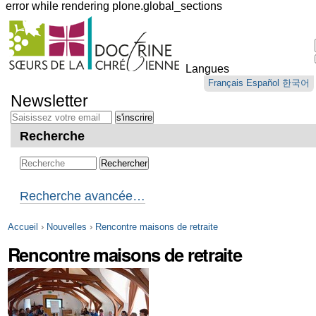
error while rendering plone.global_sections
Outils
personnels
Langues
Aller
Français
Español
한국어
au
Newsletter
contenu.
|
Aller
Recherche
à
la
navigation
Recherche avancée…
Accueil
›
Nouvelles
›
Rencontre maisons de retraite
Rencontre maisons de retraite