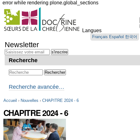
error while rendering plone.global_sections
Outils
personnels
Langues
Aller
Français
Español
한국어
au
Newsletter
contenu.
|
Aller
Recherche
à
la
navigation
Recherche avancée…
Accueil
›
Nouvelles
›
CHAPITRE 2024 - 6
CHAPITRE 2024 - 6