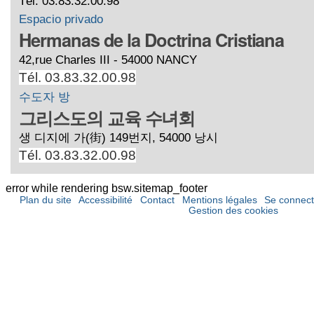
Tél. 03.83.32.00.98
Espacio privado
Hermanas de la Doctrina Cristiana
42,rue Charles III - 54000 NANCY
Tél. 03.83.32.00.98
수도자 방
그리스도의 교육 수녀회
생 디지에 가(街) 149번지, 54000 낭시
Tél. 03.83.32.00.98
error while rendering bsw.sitemap_footer
Plan du site
Accessibilité
Contact
Mentions légales
Se connect
Gestion des cookies