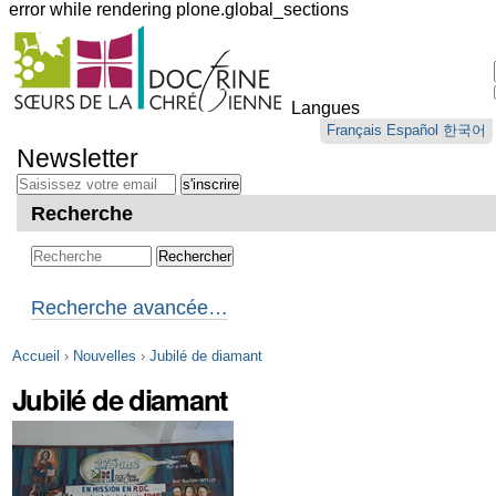
error while rendering plone.global_sections
Outils
personnels
Langues
Aller
Français
Español
한국어
au
Newsletter
contenu.
|
Aller
Recherche
à
la
navigation
Recherche avancée…
Accueil
›
Nouvelles
›
Jubilé de diamant
Jubilé de diamant