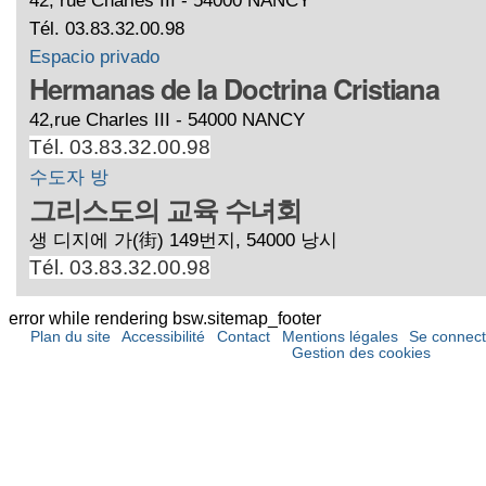
Tél. 03.83.32.00.98
Espacio privado
Hermanas de la Doctrina Cristiana
42,rue Charles III - 54000 NANCY
Tél. 03.83.32.00.98
수도자 방
그리스도의 교육 수녀회
생 디지에 가(街) 149번지, 54000 낭시
Tél. 03.83.32.00.98
error while rendering bsw.sitemap_footer
Plan du site
Accessibilité
Contact
Mentions légales
Se connect
Gestion des cookies