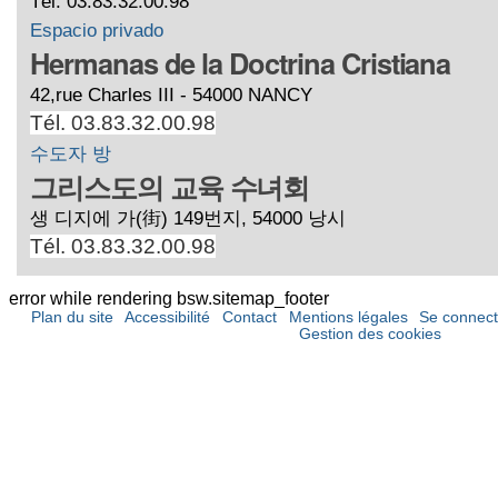
Tél. 03.83.32.00.98
Espacio privado
Hermanas de la Doctrina Cristiana
42,rue Charles III - 54000 NANCY
Tél. 03.83.32.00.98
수도자 방
그리스도의 교육 수녀회
생 디지에 가(街) 149번지, 54000 낭시
Tél. 03.83.32.00.98
error while rendering bsw.sitemap_footer
Plan du site
Accessibilité
Contact
Mentions légales
Se connect
Gestion des cookies