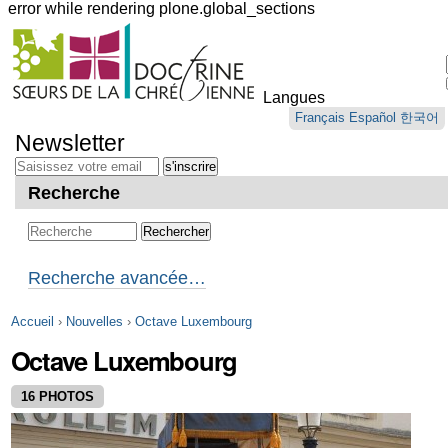
error while rendering plone.global_sections
Outils
personnels
Langues
Aller
Français
Español
한국어
au
Newsletter
contenu.
|
Aller
Recherche
à
la
navigation
Recherche avancée…
Accueil
›
Nouvelles
›
Octave Luxembourg
Octave Luxembourg
16 PHOTOS