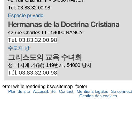
Tél. 03.83.32.00.98
Espacio privado
Hermanas de la Doctrina Cristiana
42,rue Charles III - 54000 NANCY
Tél. 03.83.32.00.98
수도자 방
그리스도의 교육 수녀회
생 디지에 가(街) 149번지, 54000 낭시
Tél. 03.83.32.00.98
error while rendering bsw.sitemap_footer
Plan du site
Accessibilité
Contact
Mentions légales
Se connect
Gestion des cookies