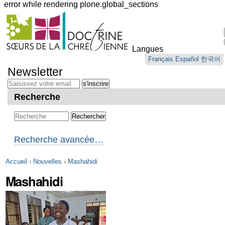
error while rendering plone.global_sections
Outils
personnels
Langues
Aller
Français
Español
한국어
au
Newsletter
contenu.
|
Aller
Recherche
à
la
navigation
Recherche avancée…
Accueil
›
Nouvelles
›
Mashahidi
Mashahidi