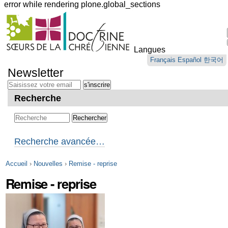
error while rendering plone.global_sections
Outils
personnels
Langues
Aller
Français
Español
한국어
au
Newsletter
contenu.
|
Aller
Recherche
à
la
navigation
Recherche avancée…
Accueil
›
Nouvelles
›
Remise - reprise
Remise - reprise