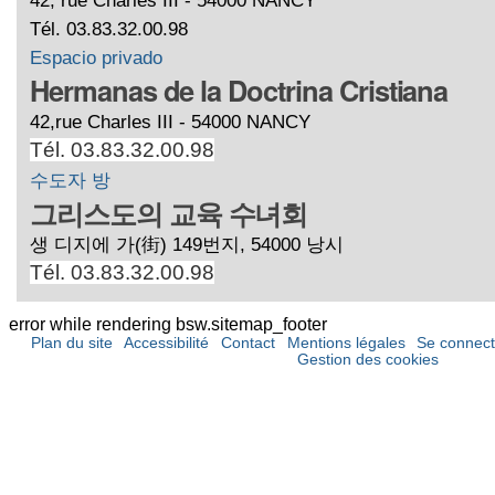
Tél. 03.83.32.00.98
Espacio privado
Hermanas de la Doctrina Cristiana
42,rue Charles III - 54000 NANCY
Tél. 03.83.32.00.98
수도자 방
그리스도의 교육 수녀회
생 디지에 가(街) 149번지, 54000 낭시
Tél. 03.83.32.00.98
error while rendering bsw.sitemap_footer
Plan du site
Accessibilité
Contact
Mentions légales
Se connect
Gestion des cookies