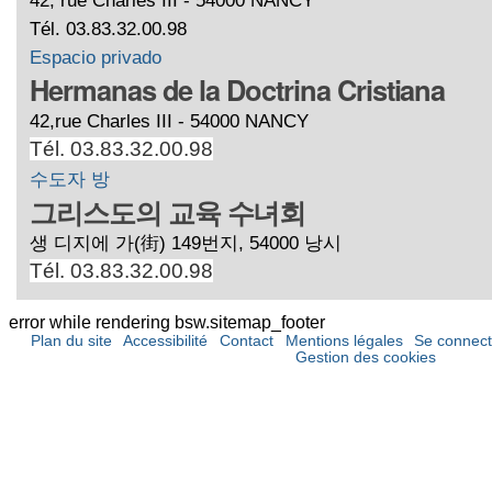
Tél. 03.83.32.00.98
Espacio privado
Hermanas de la Doctrina Cristiana
42,rue Charles III - 54000 NANCY
Tél. 03.83.32.00.98
수도자 방
그리스도의 교육 수녀회
생 디지에 가(街) 149번지, 54000 낭시
Tél. 03.83.32.00.98
error while rendering bsw.sitemap_footer
Plan du site
Accessibilité
Contact
Mentions légales
Se connect
Gestion des cookies