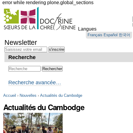
error while rendering plone.global_sections
Outils
personnels
Langues
Aller
Français
Español
한국어
au
Newsletter
contenu.
|
Aller
Recherche
à
la
navigation
Recherche avancée…
Accueil
›
Nouvelles
›
Actualités du Cambodge
Actualités du Cambodge