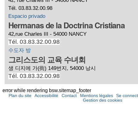
Tél. 03.83.32.00.98
Espacio privado
Hermanas de la Doctrina Cristiana
42,rue Charles III - 54000 NANCY
Tél. 03.83.32.00.98
수도자 방
그리스도의 교육 수녀회
생 디지에 가(街) 149번지, 54000 낭시
Tél. 03.83.32.00.98
error while rendering bsw.sitemap_footer
Plan du site
Accessibilité
Contact
Mentions légales
Se connect
Gestion des cookies