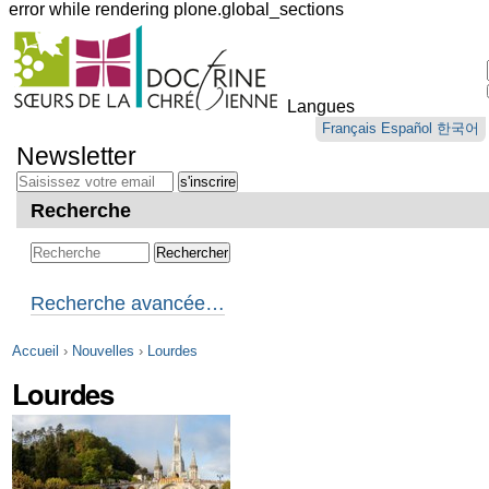
error while rendering plone.global_sections
Outils
personnels
Langues
Aller
Français
Español
한국어
au
Newsletter
contenu.
|
Aller
Recherche
à
la
navigation
Recherche avancée…
Accueil
›
Nouvelles
›
Lourdes
Lourdes