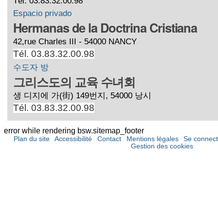
Tél. 03.83.32.00.98
Espacio privado
Hermanas de la Doctrina Cristiana
42,rue Charles III - 54000 NANCY
Tél. 03.83.32.00.98
수도자 방
그리스도의 교육 수녀회
생 디지에 가(街) 149번지, 54000 낭시
Tél. 03.83.32.00.98
error while rendering bsw.sitemap_footer
Plan du site
Accessibilité
Contact
Mentions légales
Se connect
Gestion des cookies