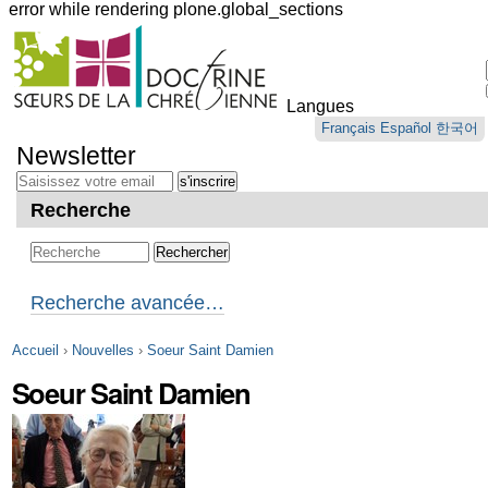
error while rendering plone.global_sections
Outils
personnels
Langues
Aller
Français
Español
한국어
au
Newsletter
contenu.
|
Aller
Recherche
à
la
navigation
Recherche avancée…
Accueil
›
Nouvelles
›
Soeur Saint Damien
Soeur Saint Damien