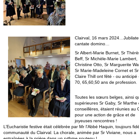
Clairval, 16 mars 2024…Jubilat
cantate domino…
Sr Albert-Marie Burnet, Sr Thérè
Beff, Sr Michèle-Marie Lambert, 
Christine Otto, Sr Marguerite Wa
Sr Marie-Madeleine Cornet et Sr
Claire Thill ont fêté - ou anticipé 
70, 65,60,50 ans de profession.
Toutes les sœurs belges, ainsi q
supérieures Sr Gaby, Sr Marthe e
conseillères, étaient réunies au C
pour une action de grâce et de
joyeuses rencontres !
L’Eucharistie festive était célébrée par Mr l'Abbé Haquin, toujours fid
communauté du Clairval. La chorale, animée par Sr Viviane, nous a
entraînées à la prière dans un rythme soutenu !