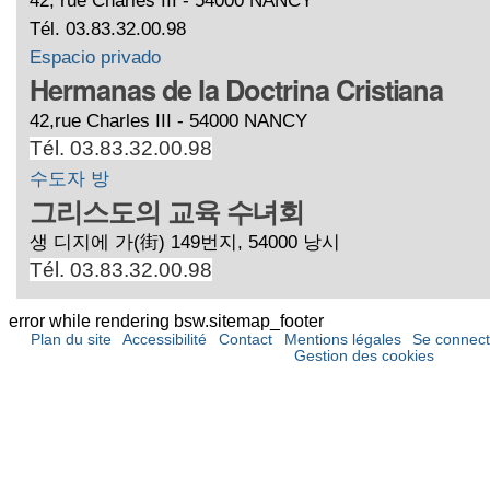
Tél. 03.83.32.00.98
Espacio privado
Hermanas de la Doctrina Cristiana
42,rue Charles III - 54000 NANCY
Tél. 03.83.32.00.98
수도자 방
그리스도의 교육 수녀회
생 디지에 가(街) 149번지, 54000 낭시
Tél. 03.83.32.00.98
error while rendering bsw.sitemap_footer
Plan du site
Accessibilité
Contact
Mentions légales
Se connect
Gestion des cookies