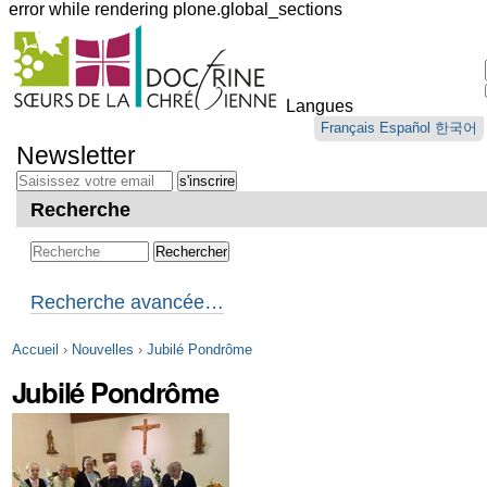
error while rendering plone.global_sections
Outils
personnels
Langues
Aller
Français
Español
한국어
au
Newsletter
contenu.
|
Aller
Recherche
à
la
navigation
Recherche avancée…
Accueil
›
Nouvelles
›
Jubilé Pondrôme
Jubilé Pondrôme