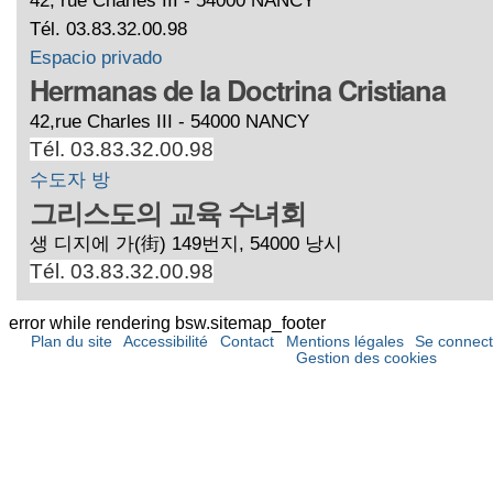
Tél. 03.83.32.00.98
Espacio privado
Hermanas de la Doctrina Cristiana
42,rue Charles III - 54000 NANCY
Tél. 03.83.32.00.98
수도자 방
그리스도의 교육 수녀회
생 디지에 가(街) 149번지, 54000 낭시
Tél. 03.83.32.00.98
error while rendering bsw.sitemap_footer
Plan du site
Accessibilité
Contact
Mentions légales
Se connect
Gestion des cookies