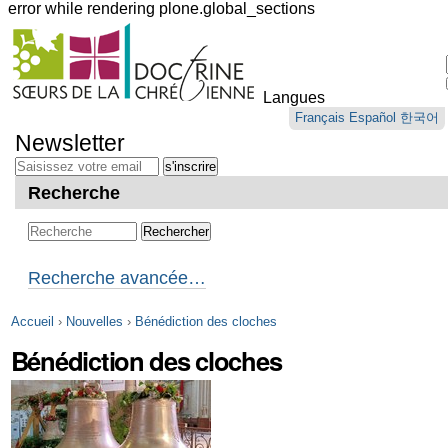
error while rendering plone.global_sections
Outils
personnels
Langues
Aller
Français
Español
한국어
au
Newsletter
contenu.
|
Aller
Recherche
à
la
navigation
Recherche avancée…
Accueil
›
Nouvelles
›
Bénédiction des cloches
Bénédiction des cloches