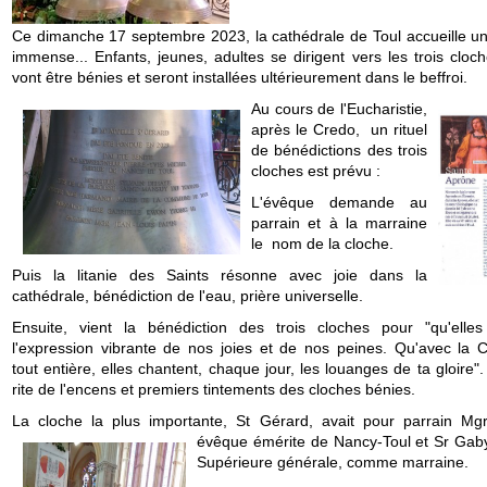
Ce dimanche 17 septembre 2023, la cathédrale de Toul accueille un
immense... Enfants, jeunes, adultes se dirigent vers les trois cloc
vont être bénies et seront installées ultérieurement dans le beffroi.
Au cours de l'Eucharistie,
après le Credo, un rituel
de bénédictions des trois
cloches est prévu :
L'évêque demande au
parrain et à la marraine
le nom de la cloche.
Puis la litanie des Saints résonne avec joie dans la
cathédrale, bénédiction de l'eau, prière universelle.
Ensuite, vient la bénédiction des trois cloches pour "qu'elles
l'expression vibrante de nos joies et de nos peines. Qu'avec la C
tout entière, elles chantent, chaque jour, les louanges de ta gloire".
rite de l'encens et premiers tintements des cloches bénies.
La cloche la plus importante, St Gérard, avait pour parrain Mg
évêque émérite de N
ancy-Toul et Sr Gaby
Supérieure générale, comme marraine.