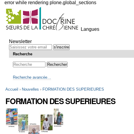
error while rendering plone.global_sections
Outils
personnels
Langues
Aller
au
Newsletter
contenu.
|
Recherche
Aller
à
la
navigation
Recherche avancée…
Accueil
›
Nouvelles
›
FORMATION DES SUPERIEURES
FORMATION DES SUPERIEURES