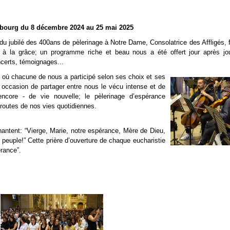
bourg du 8 décembre 2024 au 25 mai 2025
 jubilé des 400ans de pèlerinage à Notre Dame, Consolatrice des Affligés, f
e à la grâce; un programme riche et beau nous a été offert jour après jo
ncerts, témoignages...
où chacune de nous a participé selon ses choix et ses
 occasion de partager entre nous le vécu intense et de
encore - de vie nouvelle; le pèlerinage d’espérance
s routes de nos vies quotidiennes.
chantent: “Vierge, Marie, notre espérance, Mère de Dieu,
re peuple!” Cette prière d’ouverture de chaque eucharistie
érance”.