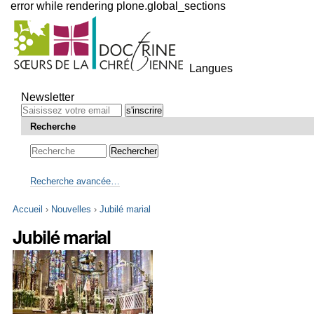
error while rendering plone.global_sections
Outils
personnels
Langues
Aller
au
Newsletter
contenu.
|
Recherche
Aller
à
la
navigation
Recherche avancée…
Accueil
›
Nouvelles
›
Jubilé marial
Jubilé marial