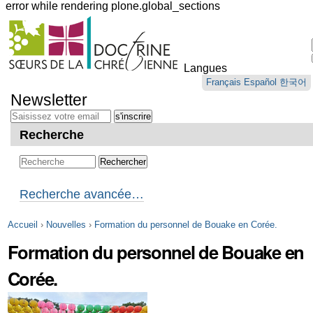
error while rendering plone.global_sections
Outils
personnels
Langues
Aller
Français
Español
한국어
au
Newsletter
contenu.
|
Aller
Recherche
à
la
navigation
Recherche avancée…
Accueil
›
Nouvelles
›
Formation du personnel de Bouake en Corée.
Formation du personnel de Bouake en
Corée.