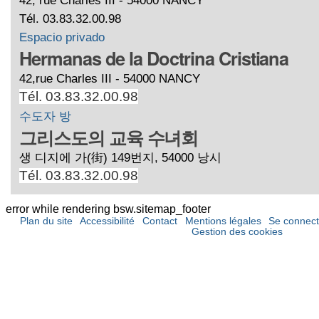
Tél. 03.83.32.00.98
Espacio privado
Hermanas de la Doctrina Cristiana
42,rue Charles III - 54000 NANCY
Tél. 03.83.32.00.98
수도자 방
그리스도의 교육 수녀회
생 디지에 가(街) 149번지, 54000 낭시
Tél. 03.83.32.00.98
error while rendering bsw.sitemap_footer
Plan du site
Accessibilité
Contact
Mentions légales
Se connect
Gestion des cookies