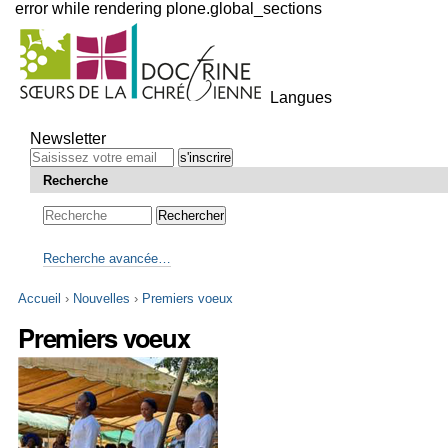
error while rendering plone.global_sections
Outils
personnels
Langues
Aller
au
Newsletter
contenu.
|
Recherche
Aller
à
la
navigation
Recherche avancée…
Accueil
›
Nouvelles
›
Premiers voeux
Premiers voeux