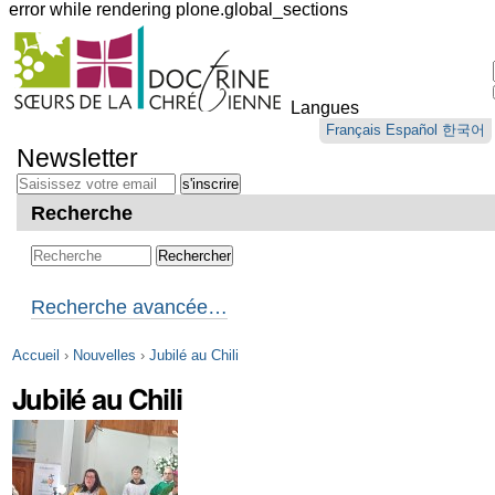
error while rendering plone.global_sections
Outils
personnels
Langues
Aller
Français
Español
한국어
au
Newsletter
contenu.
|
Aller
Recherche
à
la
navigation
Recherche avancée…
Accueil
›
Nouvelles
›
Jubilé au Chili
Jubilé au Chili