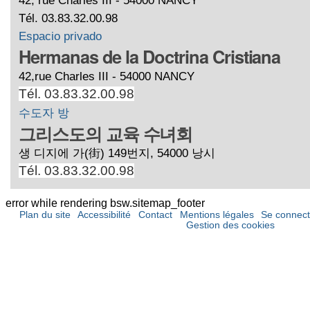
Tél. 03.83.32.00.98
Espacio privado
Hermanas de la Doctrina Cristiana
42,rue Charles III - 54000 NANCY
Tél. 03.83.32.00.98
수도자 방
그리스도의 교육 수녀회
생 디지에 가(街) 149번지, 54000 낭시
Tél. 03.83.32.00.98
error while rendering bsw.sitemap_footer
Plan du site
Accessibilité
Contact
Mentions légales
Se connect
Gestion des cookies