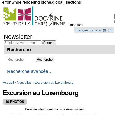
error while rendering plone.global_sections
Outils
personnels
Langues
Aller
Français
Español
한국어
au
Newsletter
contenu.
|
Aller
Recherche
à
la
navigation
Recherche avancée…
Accueil
›
Nouvelles
›
Excursion au Luxembourg
Excursion au Luxembourg
16 PHOTOS