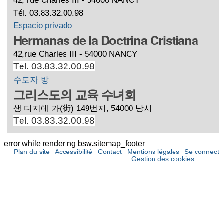
Tél. 03.83.32.00.98
Espacio privado
Hermanas de la Doctrina Cristiana
42,rue Charles III - 54000 NANCY
Tél. 03.83.32.00.98
수도자 방
그리스도의 교육 수녀회
생 디지에 가(街) 149번지, 54000 낭시
Tél. 03.83.32.00.98
error while rendering bsw.sitemap_footer
Plan du site
Accessibilité
Contact
Mentions légales
Se connect
Gestion des cookies