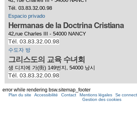
Tél. 03.83.32.00.98
Espacio privado
Hermanas de la Doctrina Cristiana
42,rue Charles III - 54000 NANCY
Tél. 03.83.32.00.98
수도자 방
그리스도의 교육 수녀회
생 디지에 가(街) 149번지, 54000 낭시
Tél. 03.83.32.00.98
error while rendering bsw.sitemap_footer
Plan du site
Accessibilité
Contact
Mentions légales
Se connect
Gestion des cookies