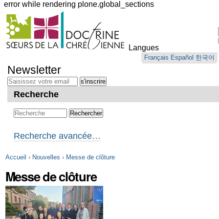
error while rendering plone.global_sections
Outils
personnels
Langues
Aller
Français
Español
한국어
au
Newsletter
contenu.
|
Aller
Recherche
à
la
navigation
Recherche avancée…
Accueil
›
Nouvelles
›
Messe de clôture
Messe de clôture