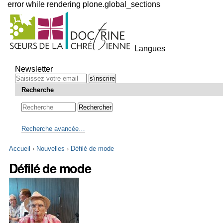
error while rendering plone.global_sections
Outils
personnels
Langues
Aller
au
Newsletter
contenu.
|
Recherche
Aller
à
la
navigation
Recherche avancée…
Accueil
›
Nouvelles
›
Défilé de mode
Défilé de mode