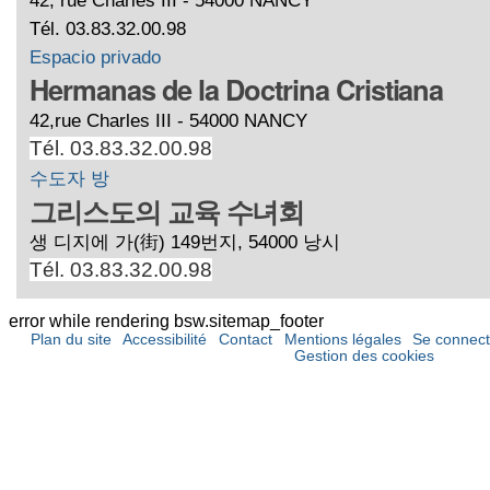
Tél. 03.83.32.00.98
Espacio privado
Hermanas de la Doctrina Cristiana
42,rue Charles III - 54000 NANCY
Tél. 03.83.32.00.98
수도자 방
그리스도의 교육 수녀회
생 디지에 가(街) 149번지, 54000 낭시
Tél. 03.83.32.00.98
error while rendering bsw.sitemap_footer
Plan du site
Accessibilité
Contact
Mentions légales
Se connect
Gestion des cookies