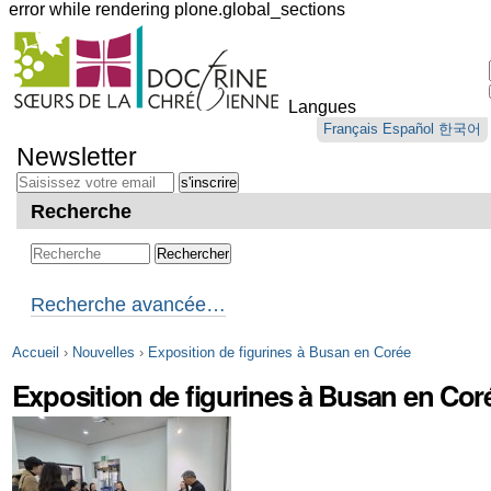
error while rendering plone.global_sections
Outils
personnels
Langues
Aller
Français
Español
한국어
au
Newsletter
contenu.
|
Aller
Recherche
à
la
navigation
Recherche avancée…
Accueil
›
Nouvelles
›
Exposition de figurines à Busan en Corée
Exposition de figurines à Busan en Cor