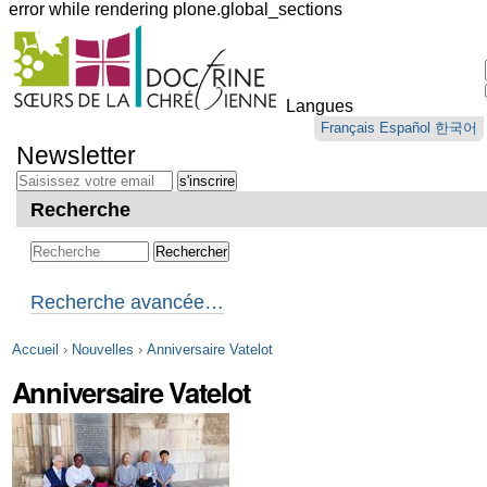
error while rendering plone.global_sections
Outils
personnels
Langues
Aller
Français
Español
한국어
au
Newsletter
contenu.
|
Aller
Recherche
à
la
navigation
Recherche avancée…
Accueil
›
Nouvelles
›
Anniversaire Vatelot
Anniversaire Vatelot