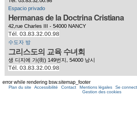
Tél. 03.83.32.00.98
Espacio privado
Hermanas de la Doctrina Cristiana
42,rue Charles III - 54000 NANCY
Tél. 03.83.32.00.98
수도자 방
그리스도의 교육 수녀회
생 디지에 가(街) 149번지, 54000 낭시
Tél. 03.83.32.00.98
error while rendering bsw.sitemap_footer
Plan du site
Accessibilité
Contact
Mentions légales
Se connect
Gestion des cookies