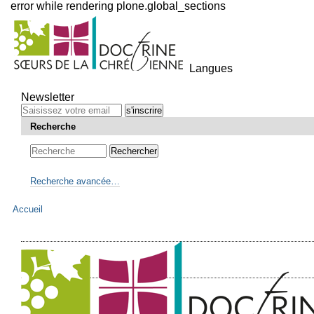
error while rendering plone.global_sections
Outils
personnels
Langues
Aller
au
Newsletter
contenu.
|
Recherche
Aller
à
la
navigation
Recherche avancée…
Accueil