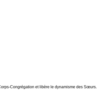
Ac
le Corps-Congrégation et libère le dynamisme des Sœurs.
Tout