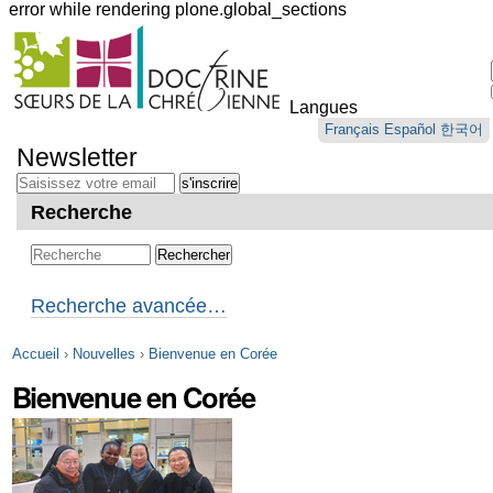
error while rendering plone.global_sections
Outils
personnels
Langues
Aller
Français
Español
한국어
au
Newsletter
contenu.
|
Aller
Recherche
à
la
navigation
Recherche avancée…
Accueil
›
Nouvelles
›
Bienvenue en Corée
Bienvenue en Corée