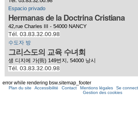
Tél. 03.83.32.00.98
Espacio privado
Hermanas de la Doctrina Cristiana
42,rue Charles III - 54000 NANCY
Tél. 03.83.32.00.98
수도자 방
그리스도의 교육 수녀회
생 디지에 가(街) 149번지, 54000 낭시
Tél. 03.83.32.00.98
error while rendering bsw.sitemap_footer
Plan du site
Accessibilité
Contact
Mentions légales
Se connect
Gestion des cookies