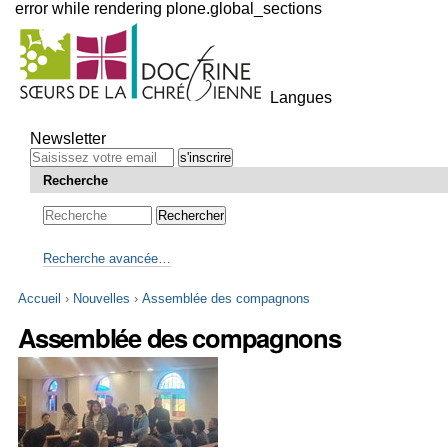
error while rendering plone.global_sections
Outils
personnels
Langues
Aller
au
Newsletter
contenu.
|
Recherche
Aller
à
la
navigation
Recherche avancée…
Accueil
›
Nouvelles
›
Assemblée des compagnons
Assemblée des compagnons