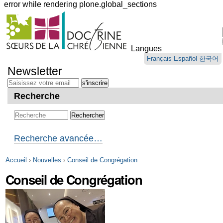
error while rendering plone.global_sections
Outils
personnels
Langues
Aller
Français
Español
한국어
au
Newsletter
contenu.
|
Aller
Recherche
à
la
navigation
Recherche avancée…
Accueil
›
Nouvelles
›
Conseil de Congrégation
Conseil de Congrégation