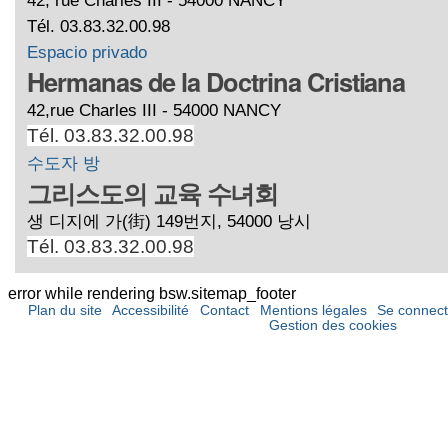
Tél. 03.83.32.00.98
Espacio privado
Hermanas de la Doctrina Cristiana
42,rue Charles III - 54000 NANCY
Tél. 03.83.32.00.98
수도자 방
그리스도의 교육 수녀회
생 디지에 가(街) 149번지, 54000 낭시
Tél. 03.83.32.00.98
error while rendering bsw.sitemap_footer
Plan du site
Accessibilité
Contact
Mentions légales
Se connect
Gestion des cookies