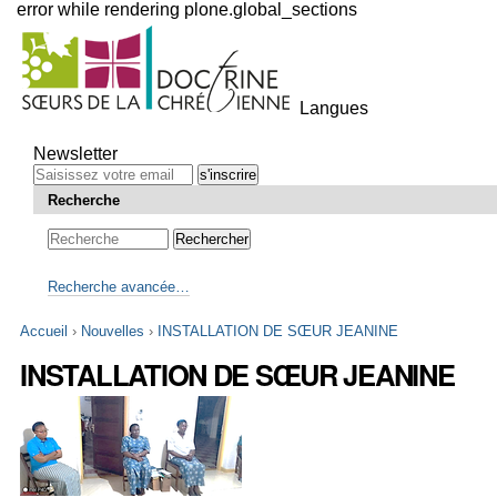
error while rendering plone.global_sections
Outils
personnels
Langues
Aller
au
Newsletter
contenu.
|
Recherche
Aller
à
la
navigation
Recherche avancée…
Accueil
›
Nouvelles
›
INSTALLATION DE SŒUR JEANINE
INSTALLATION DE SŒUR JEANINE