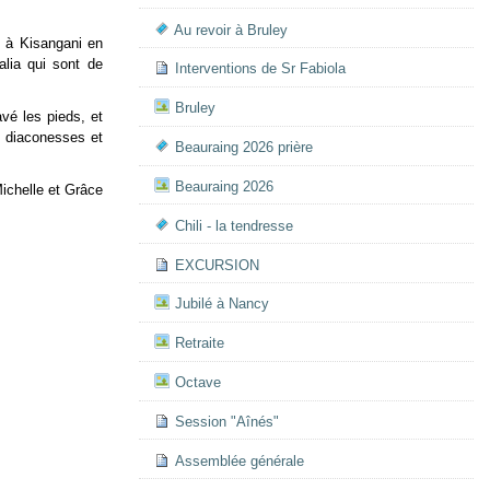
Au revoir à Bruley
e à Kisangani en
lia qui sont de
Interventions de Sr Fabiola
Bruley
vé les pieds, et
s diaconesses et
Beauraing 2026 prière
Beauraing 2026
chelle et Grâce
Chili - la tendresse
EXCURSION
Jubilé à Nancy
Retraite
Octave
Session "Aînés"
Assemblée générale