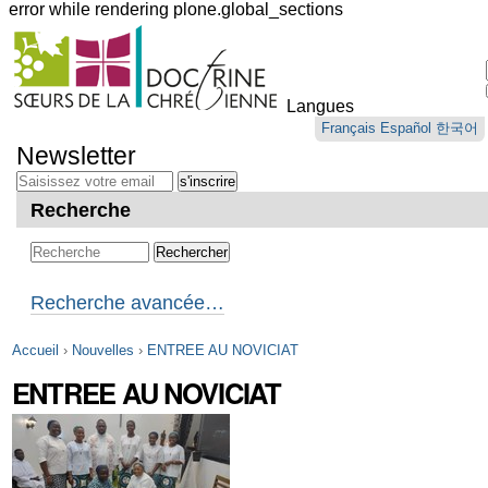
error while rendering plone.global_sections
Outils
personnels
Langues
Aller
Français
Español
한국어
au
Newsletter
contenu.
|
Aller
Recherche
à
la
navigation
Recherche avancée…
Accueil
›
Nouvelles
›
ENTREE AU NOVICIAT
ENTREE AU NOVICIAT