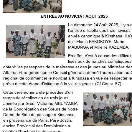
ENTRÉE AU NOVICIAT AOUT 2025
Le dimanche 24 Août 2025, il y a 
l’entrée officielle des trois novices
année canonique à Kinshasa. Il s’a
de : Elonia BAKOKOYE, Marie
MABUNGA et Mireille KAZEMBA,
En effet, c’est à cause des difficul
liées aux démarches compliquées
obtenir les passeports de la maitresse et des jeunes au Ministère de
Affaires Etrangères que le Conseil général a donné l’autorisation au 
régional de commencer le noviciat à Kinshasa en vue de respecter l
prévu à cette étape d’initiation à la vie religieuse. (Cf Const. 57).
Cette cérémonie a été précédée d’un
temps de récollection de trois jours,
animée par Sœur Victorine MBUYAMBA
de la Congrégation des Sœurs de Notre
Dame de Sion de passage à Kinshasa,
en provenance de Paris. Père Justin,
ancien Provincial des Dominicains a
célébré l’Eucharistie de ce jour.