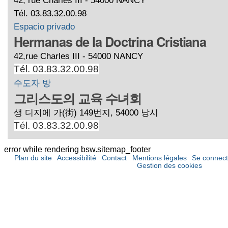
Tél. 03.83.32.00.98
Espacio privado
Hermanas de la Doctrina Cristiana
42,rue Charles III - 54000 NANCY
Tél. 03.83.32.00.98
수도자 방
그리스도의 교육 수녀회
생 디지에 가(街) 149번지, 54000 낭시
Tél. 03.83.32.00.98
error while rendering bsw.sitemap_footer
Plan du site
Accessibilité
Contact
Mentions légales
Se connect
Gestion des cookies