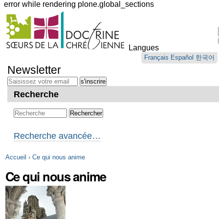
error while rendering plone.global_sections
Outils
personnels
Langues
Aller
Français
Español
한국어
au
Newsletter
contenu.
|
Aller
Recherche
à
la
navigation
Recherche avancée…
Accueil
›
Ce qui nous anime
Ce qui nous anime