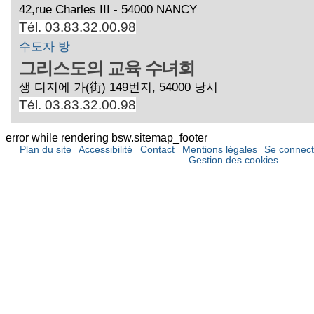
42,rue Charles III - 54000 NANCY
Tél. 03.83.32.00.98
수도자 방
그리스도의 교육 수녀회
생 디지에 가(街) 149번지, 54000 낭시
Tél. 03.83.32.00.98
error while rendering bsw.sitemap_footer
Plan du site
Accessibilité
Contact
Mentions légales
Se connect
Gestion des cookies