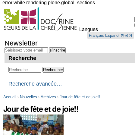
error while rendering plone.global_sections
Outils
personnels
Langues
Aller
Français
Español
한국어
au
Newsletter
contenu.
|
Aller
Recherche
à
la
navigation
Recherche avancée…
Accueil
›
Nouvelles
›
Archives
›
Jour de fête et de joie!!
Jour de fête et de joie!!