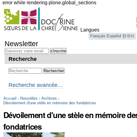
error while rendering plone.global_sections
Outils
personnels
Langues
Aller
Français
Español
한국어
au
Newsletter
contenu.
|
Aller
Recherche
à
la
navigation
Recherche avancée…
Accueil
›
Nouvelles
›
Archives
›
Dévoilement d'une stèle en mémoire des fondatrices
Dévoilement d'une stèle en mémoire de
fondatrices