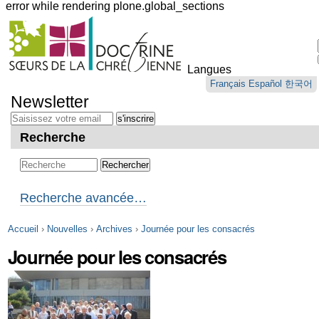
error while rendering plone.global_sections
Outils
personnels
Langues
Aller
Français
Español
한국어
au
Newsletter
contenu.
|
Aller
Recherche
à
la
navigation
Recherche avancée…
Accueil
›
Nouvelles
›
Archives
›
Journée pour les consacrés
Journée pour les consacrés