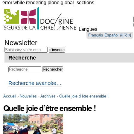
error while rendering plone.global_sections
Outils
personnels
Langues
Aller
Français
Español
한국어
au
Newsletter
contenu.
|
Aller
Recherche
à
la
navigation
Recherche avancée…
Accueil
›
Nouvelles
›
Archives
›
Quelle joie d’être ensemble !
Quelle joie d’être ensemble !