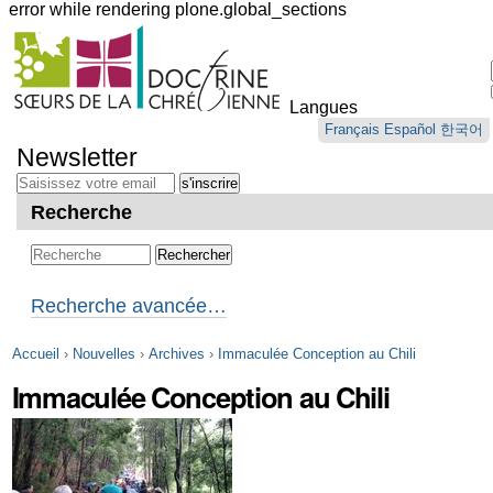
error while rendering plone.global_sections
Outils
personnels
Langues
Aller
Français
Español
한국어
au
Newsletter
contenu.
|
Aller
Recherche
à
la
navigation
Recherche avancée…
Accueil
›
Nouvelles
›
Archives
›
Immaculée Conception au Chili
Immaculée Conception au Chili