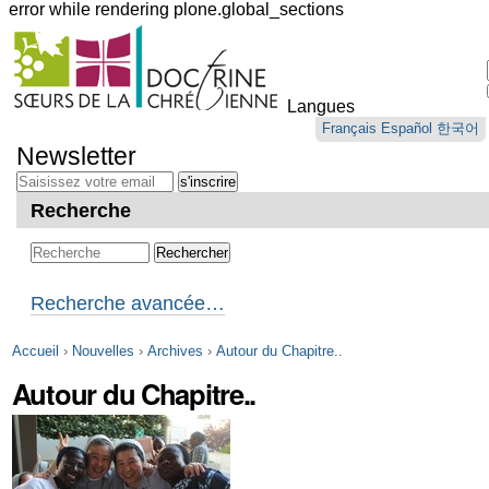
error while rendering plone.global_sections
Outils
personnels
Langues
Aller
Français
Español
한국어
au
Newsletter
contenu.
|
Aller
Recherche
à
la
navigation
Recherche avancée…
Accueil
›
Nouvelles
›
Archives
›
Autour du Chapitre..
Autour du Chapitre..