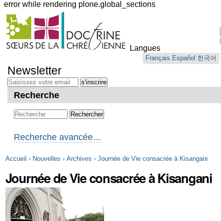
error while rendering plone.global_sections
Outils
personnels
Langues
Aller
Français
Español
한국어
au
Newsletter
contenu.
|
Aller
Recherche
à
la
navigation
Recherche avancée…
Accueil
›
Nouvelles
›
Archives
›
Journée de Vie consacrée à Kisangani
Journée de Vie consacrée à Kisangani