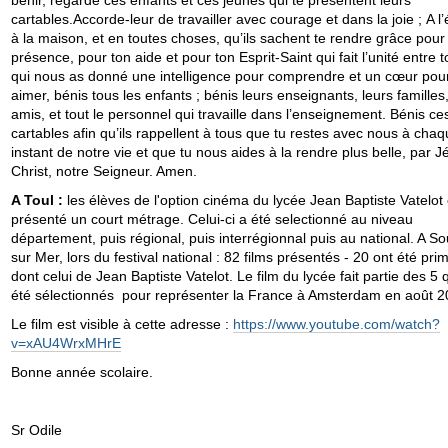
cartables.Accorde-leur de travailler avec courage et dans la joie ; A l’
à la maison, et en toutes choses, qu’ils sachent te rendre grâce pour
présence, pour ton aide et pour ton Esprit-Saint qui fait l’unité entre t
qui nous as donné une intelligence pour comprendre et un cœur pou
aimer, bénis tous les enfants ; bénis leurs enseignants, leurs familles,
amis, et tout le personnel qui travaille dans l’enseignement. Bénis ce
cartables afin qu’ils rappellent à tous que tu restes avec nous à cha
instant de notre vie et que tu nous aides à la rendre plus belle, par J
Christ, notre Seigneur. Amen.
A Toul :
les élèves de l'option cinéma du lycée Jean Baptiste Vatelot 
présenté un court métrage. Celui-ci a été selectionné au niveau
département, puis régional, puis interrégionnal puis au national. A So
sur Mer, lors du festival national : 82 films présentés - 20 ont été pri
dont celui de Jean Baptiste Vatelot. Le film du lycée fait partie des 5 
été sélectionnés pour représenter la France à Amsterdam en août 
Le film est visible à cette adresse :
https://www.youtube.com/watch?
v=xAU4WrxMHrE
Bonne année scolaire.
Sr Odile