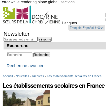
error while rendering plone.global_sections
Outils
personnels
Langues
Aller
Français
Español
한국어
au
Newsletter
contenu.
|
Aller
Recherche
à
la
navigation
Recherche avancée…
Accueil
›
Nouvelles
›
Archives
›
Les établissements scolaires en France
Les établissements scolaires en France